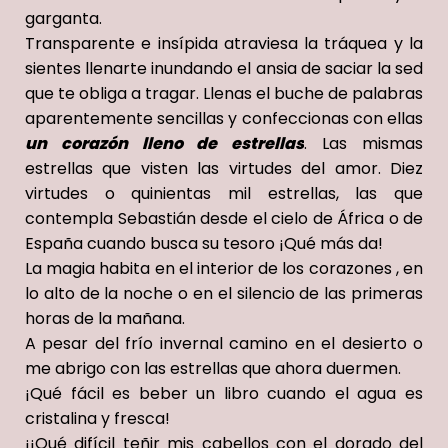
garganta.
Transparente e ins
í
pida atraviesa la tráquea y la
sientes
llenarte
inundando el ansia
de saciar la sed
que te
obliga a tragar. Llenas el buche de palabras
aparentemente sencillas y
confeccionas con ellas
un corazón lleno de estrellas
. Las mismas
estrellas que visten las virtudes del amor. Diez
virtudes o quinienta
s
mil estrellas,
las que
contempla Sebasti
á
n desde el cielo de
Á
frica o de
España cuando busca su tesoro
¡Qué más da!
La magia habita en el interior de los corazones , en
lo alto de la noche o en el silencio de las primeras
horas de la mañana.
A pesar del frío invernal camino en el desierto o
me abrigo con las estrellas que ahora duermen.
¡Qué fácil es beber un libro cuando el agua es
cristalina y fresca!
¡¡Qué difícil teñir mis cabellos con el dorado del