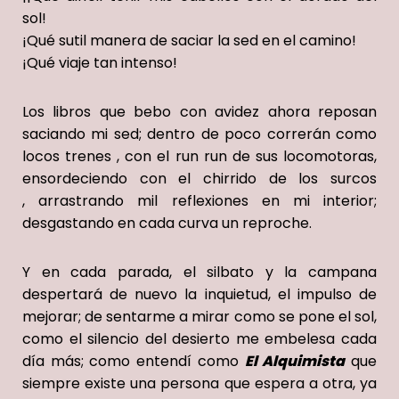
sol!
¡Qué sutil manera de saciar la sed en el camino!
¡Qué viaje tan intenso!
Los libros que bebo con
avidez
ahora reposan
saciando mi sed; dentro de poco correrán como
locos trenes , con
el run run de
sus locomotoras,
ensordeciendo
con e
l chirrido de
los surcos
,
arrastrando
mil reflexiones en
mi interior;
desgastando en cada curva un reproche.
Y en cada parada,
el silbato y la campana
desperta
rá de nuevo
la inquietud, el impulso de
mejorar;
de sentarme a mirar como
se pone
el sol,
como el silencio del desierto me embelesa cada
d
í
a m
á
s; como
entendí como
El Alquimista
que
siempre existe una persona que espera a otra, ya