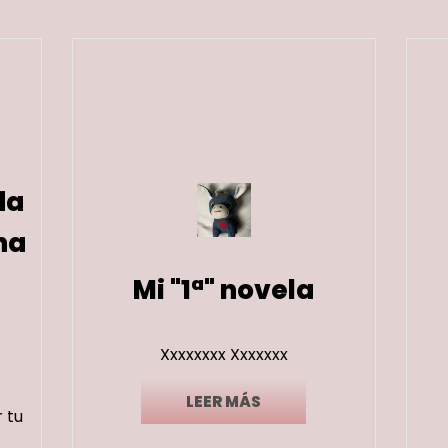
da
na
Mi "1ª" novela
Xxxxxxxx Xxxxxxx
LEER MÁS
 tu