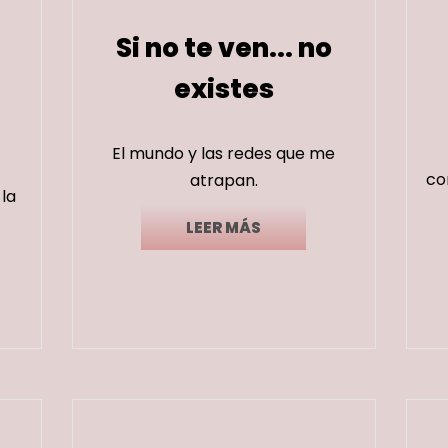
Si no te ven... no
existes
El mundo y las redes que me
co
atrapan.
la
LEER MÁS