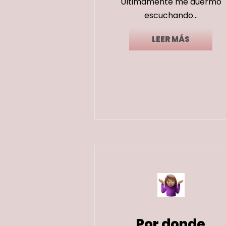
Últimamente me duermo
escuchando...
LEER MÁS
Por donde