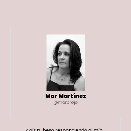
Mar Martínez
@marprojo
Y oír tu beso respondiendo al mío…