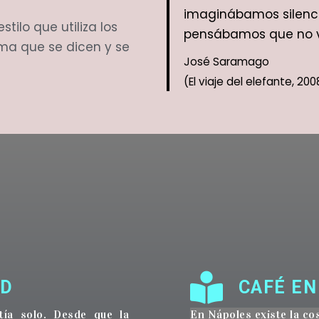
imaginábamos silenci
tilo que utiliza los
pensábamos que no v
rma que se dicen y se
José Saramago
(El viaje del elefante, 200
AD
CAFÉ EN
tía solo. Desde que la
En Nápoles existe la co