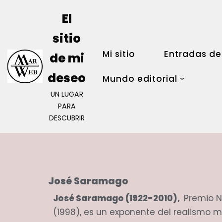
El
Saltar
sitio
al
Mi sitio
Entradas de
contenido
de mi
deseo
Mundo editorial
UN LUGAR
PARA
DESCUBRIR
José Saramago
José Saramago (1922-2010),
Premio No
(1998), es un exponente del realismo m